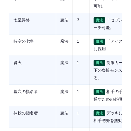
可能。
七皇昇格
魔法
3
「セブンス」
魔法
ーチ可能。
時空の七皇
魔法
1
「アイス」「
魔法
に採用
篝火
魔法
1
制限カードデ
魔法
下の炎族モンスター
る。
墓穴の指名者
魔法
1
相手の手札誘
魔法
通すための必須カー
抹殺の指名者
魔法
1
デッキに同名
魔法
相手誘発を無効にす