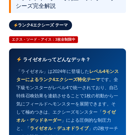
シーズ完全解説
ランク4エクシーズ テーマ
エクス・ソード・アイス：3枚全制限中
ライゼオルってどんなデッキ？
「ライゼオル」は2024年に登場した
レベル4モンス
ターによるランク4エクシーズ特化テーマ
です。全
下級モンスターがレベル4で統一されており、自己
特殊召喚効果を連鎖させることで1枚の初動から一
気にフィールドへモンスターを展開できます。そ
して極めつきは、エクシーズモンスター「
ライゼ
オル・デッドネーダー
」による圧倒的な制圧力
と、「
ライゼオル・デュオドライブ
」の2枚サーチ