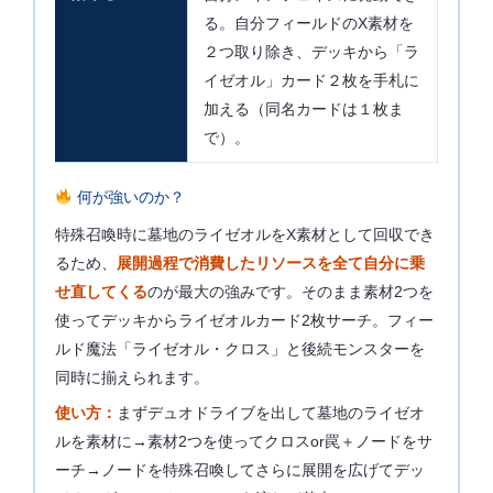
る。自分フィールドのX素材を
２つ取り除き、デッキから「ラ
イゼオル」カード２枚を手札に
加える（同名カードは１枚ま
で）。
何が強いのか？
特殊召喚時に墓地のライゼオルをX素材として回収でき
るため、
展開過程で消費したリソースを全て自分に乗
せ直してくる
のが最大の強みです。そのまま素材2つを
使ってデッキからライゼオルカード2枚サーチ。フィー
ルド魔法「ライゼオル・クロス」と後続モンスターを
同時に揃えられます。
使い方：
まずデュオドライブを出して墓地のライゼオ
ルを素材に→素材2つを使ってクロスor罠＋ノードをサ
ーチ→ノードを特殊召喚してさらに展開を広げてデッ