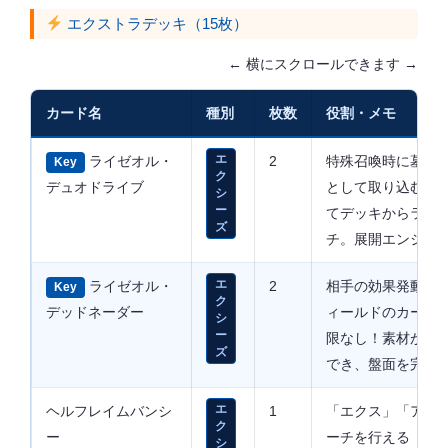
エクストラデッキ（15枚）
← 横にスクロールできます →
カード名
種別
枚数
役割・メモ
ライゼオル・
エ
2
特殊召喚時に墓地
Key
ク
デュオドライブ
として取り込む。X
シ
ー
てデッキからライ
ズ
チ。展開エンジン
ライゼオル・
エ
2
相手の効果発動時
Key
ク
デッドネーダー
ィールドのカード1
シ
ー
限なし！素材が続
ズ
でき、盤面を完全
ヘルフレイムバンシ
エ
1
「エクス」「アイ
ク
ー
ーチを行える
シ