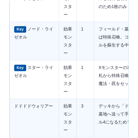
スタ
のため1枚のみ
ー
ノード・ライ
効果
1
フィールド・墓地に
Key
ゼオル
モン
ば特殊召喚。コスト
スタ
ルを蘇生する中継ぎ
ー
スター・ライ
効果
1
XモンスターのX素
Key
ゼオル
モン
札から特殊召喚。デ
スタ
魔法・罠をセットす
ー
ドドドドウォリアー
効果
3
デッキから「ドドド
モン
墓地へ送って手札か
スタ
ル4になるためラン
ー