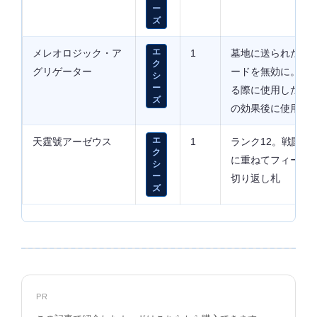
ー
ズ
メレオロジック・ア
エ
1
墓地に送られた際
ク
グリゲーター
ードを無効に。「
シ
ー
る際に使用したり
ズ
の効果後に使用可
天霆號アーゼウス
エ
1
ランク12。戦闘後
ク
に重ねてフィール
シ
ー
切り返し札
ズ
PR