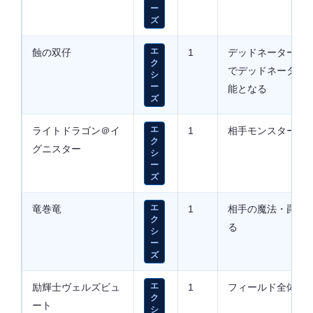
ー
ズ
蝕の双仔
エ
1
デッドネーターの
ク
でデッドネーター
シ
ー
能となる
ズ
ライトドラゴン＠イ
エ
1
相手モンスターの
ク
グニスター
シ
ー
ズ
竜巻竜
エ
1
相手の魔法・罠を
ク
る
シ
ー
ズ
励輝士ヴェルズビュ
エ
1
フィールド全体破
ク
ート
シ