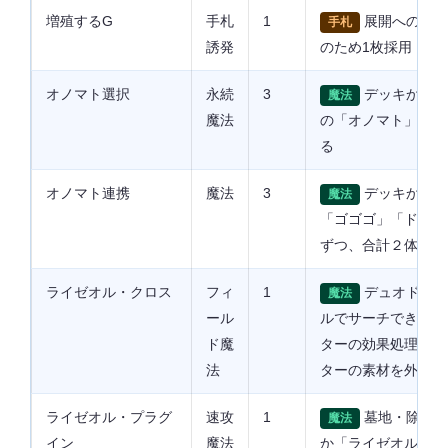
増殖するG
手札
1
展開への牽制
手札
誘発
のため1枚採用
オノマト選択
永続
3
デッキから「
魔法
魔法
の「オノマト」カー
る
オノマト連携
魔法
3
デッキから「
魔法
「ゴゴゴ」「ドドド
ずつ、合計２体まで
ライゼオル・クロス
フィ
1
デュオドライ
魔法
ール
ルでサーチできる制
ド魔
ターの効果処理時に
法
ターの素材を外すこ
ライゼオル・プラグ
速攻
1
墓地・除外状
魔法
イン
魔法
か「ライゼオル」モ