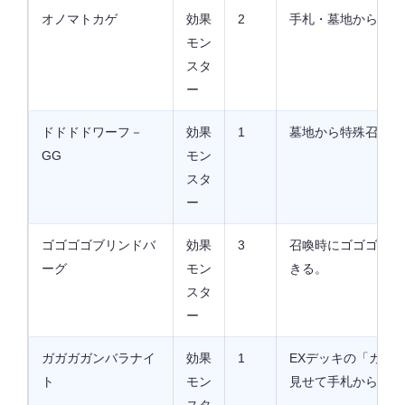
オノマトカゲ
効果
2
手札・墓地から特殊
モン
スタ
ー
ドドドドワーフ－
効果
1
墓地から特殊召喚可
GG
モン
スタ
ー
ゴゴゴゴブリンドバ
効果
3
召喚時にゴゴゴモン
ーグ
モン
きる。
スタ
ー
ガガガガンバラナイ
効果
1
EXデッキの「ガガ
ト
モン
見せて手札から特殊