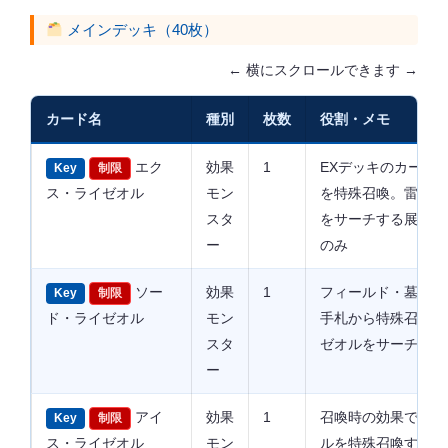
メインデッキ（40枚）
← 横にスクロールできます →
カード名
種別
枚数
役割・メモ
エク
効果
1
EXデッキのカード
Key
制限
ス・ライゼオル
モン
を特殊召喚。雷族・
スタ
をサーチする展開の
ー
のみ
ソー
効果
1
フィールド・墓地に
Key
制限
ド・ライゼオル
モン
手札から特殊召喚。
スタ
ゼオルをサーチ。制
ー
アイ
効果
1
召喚時の効果でデッ
Key
制限
ス・ライゼオル
モン
ルを特殊召喚する連