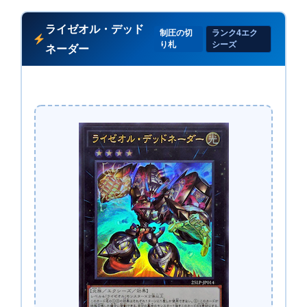
ライゼオル・デッド
制圧の切
ランク4エク
り札
シーズ
ネーダー