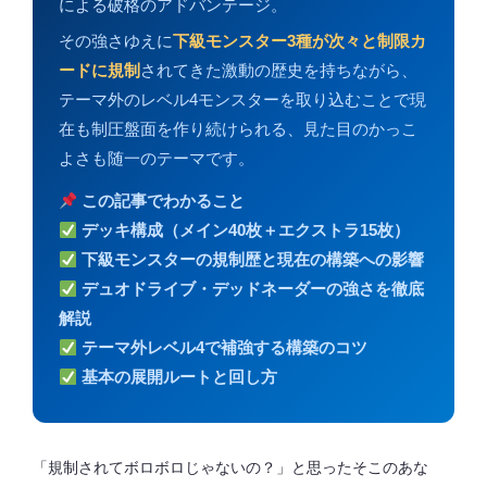
による破格のアドバンテージ。
その強さゆえに
下級モンスター3種が次々と制限カ
ードに規制
されてきた激動の歴史を持ちながら、
テーマ外のレベル4モンスターを取り込むことで現
在も制圧盤面を作り続けられる、見た目のかっこ
よさも随一のテーマです。
この記事でわかること
デッキ構成（メイン40枚＋エクストラ15枚）
下級モンスターの規制歴と現在の構築への影響
デュオドライブ・デッドネーダーの強さを徹底
解説
テーマ外レベル4で補強する構築のコツ
基本の展開ルートと回し方
「規制されてボロボロじゃないの？」と思ったそこのあな