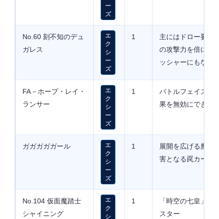
ー
ズ
No.60 刻不知のデュ
エ
1
主にはドロー要因
ク
ガレス
の攻撃力を倍にす
シ
ー
ッシャーにもなる
ズ
FA－ホープ・レイ・
エ
1
バトルフェイズに
ク
ランサー
果を無効にできる
シ
ー
ズ
ガガガガガール
エ
1
展開を広げる魔法カ
ク
害となる罠カード
シ
ー
ズ
No.104 仮面魔踏士
エ
1
「時空の七皇」を
ク
シャイニング
スター
シ