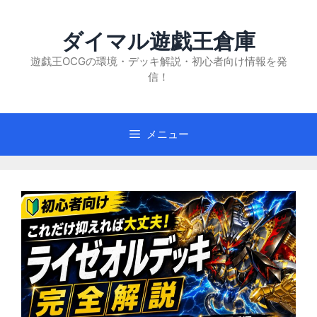
コ
ン
ダイマル遊戯王倉庫
テ
ン
遊戯王OCGの環境・デッキ解説・初心者向け情報を発
信！
ツ
へ
ス
キ
メニュー
ッ
プ