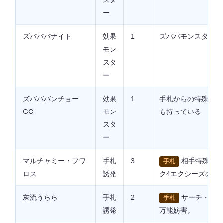
スタ
ー
ズバババナイト
効果
1
ズババモンスターの
モン
スタ
ー
ズバババンチョー
効果
1
手札からの特殊しょ
GC
モン
も持っている
スタ
ー
マルチャミー・フワ
手札
3
相手特殊召喚
手札
ロス
誘発
ク4エクシーズの素
灰流うらら
手札
2
サーチ・サル
手札
誘発
万能妨害。